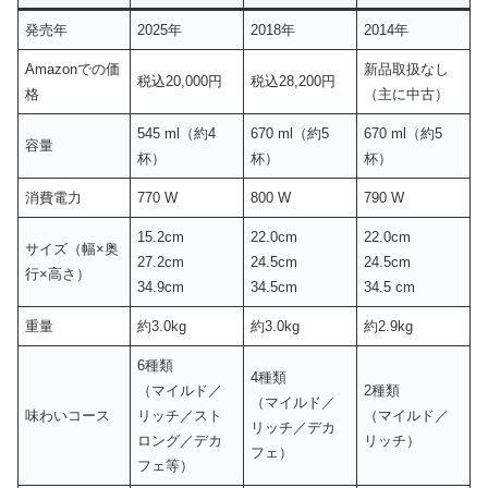
発売年
2025年
2018年
2014年
Amazonでの価
新品取扱なし
税込20,000円
税込28,200円
格
（主に中古）
545 ml（約4
670 ml（約5
670 ml（約5
容量
杯）
杯）
杯）
消費電力
770 W
800 W
790 W
15.2cm
22.0cm
22.0cm
サイズ（幅×奥
27.2cm
24.5cm
24.5cm
行×高さ）
34.9cm
34.5cm
34.5 cm
重量
約3.0kg
約3.0kg
約2.9kg
6種類
4種類
（マイルド／
2種類
（マイルド／
味わいコース
リッチ／スト
（マイルド／
リッチ／デカ
ロング／デカ
リッチ）
フェ）
フェ等）