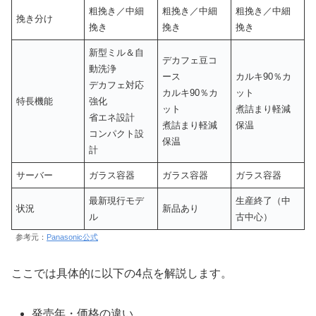
粗挽き／中細
粗挽き／中細
粗挽き／中細
挽き分け
挽き
挽き
挽き
新型ミル＆自
デカフェ豆コ
動洗浄
ース
カルキ90％カ
デカフェ対応
カルキ90％カ
ット
特長機能
強化
ット
煮詰まり軽減
省エネ設計
煮詰まり軽減
保温
コンパクト設
保温
計
サーバー
ガラス容器
ガラス容器
ガラス容器
最新現行モデ
生産終了（中
状況
新品あり
ル
古中心）
参考元：
Panasonic公式
ここでは具体的に以下の4点を解説します。
発売年・価格の違い