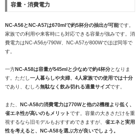
容量・消費電力
NC-A56とNC-A57は670mlで約5杯分の抽出が可能
です。
家族での利用や来客時にも対応できる容量が強みです。消
費電力はNC-A56が790W、NC-A57が800Wでほぼ同等で
す。
一方
NC-A58は容量が545mlと少なめで約4杯分
となりま
す。ただし
一人暮らしや夫婦、4人家族での使用では十分
であり、むしろ
無駄なく飲み切れる適量サイズ
です。
また、
NC-A58の消費電力は770Wと他の2機種より低く、
省エネ性が高いのもメリット
です。容量の大きさだけを重
視するなら旧モデルもおすすめできますが、
省エネと実用
性を考えると、NC-A58を選ぶ方が良いでしょう。