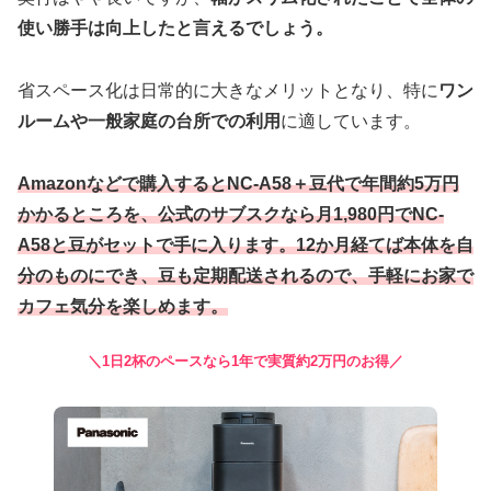
使い勝手は向上したと言えるでしょう。
省スペース化は日常的に大きなメリットとなり、特に
ワン
ルームや一般家庭の台所での利用
に適しています。
Amazonなどで購入するとNC-A58＋豆代で年間約5万円
かかるところを、公式のサブスクなら月1,980円でNC-
A58と豆がセットで手に入ります。12か月経てば本体を自
分のものにでき、豆も定期配送されるので、手軽にお家で
カフェ気分を楽しめます。
＼1日2杯のペースなら1年で実質約2万円のお得／