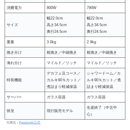
消費電力
800W
790W
幅22.0cm
幅22.0cm
サイズ
高さ34.5cm
高さ34.5cm
奥行24.5cm
奥行24.5cm
重量
3.0kg
2.9kg
挽き分け
粗挽き／中細挽き
粗挽き／中細挽き
淹れ分け
マイルド／リッチ
マイルド／リッチ
デカフェ豆コース／
シャワードーム／カ
特長機能
カルキ90％カット／
ルキ90％カット／煮
煮詰まり軽減保温
詰まり軽減保温
サーバー
ガラス容器
ガラス容器
生産終了（中古中
状況
現行販売モデル
心）
引用元：
Panasonic公式