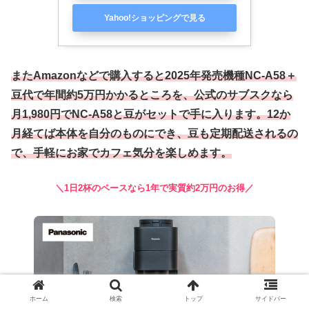
Yahoo!ショッピングで見る
またAmazonなどで購入すると2025年発売機種NC-A58＋
豆代で年間約5万円かかるところを、公式のサブスクなら
月1,980円でNC-A58と豆がセットで手に入ります。12か
月経てば本体を自分のものにでき、豆も定期配送されるの
で、手軽にお家でカフェ気分を楽しめます。
＼1日2杯のペースなら1年で実質約2万円のお得／
ホーム
検索
トップ
サイドバー