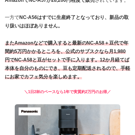
AmazonでNC-A57が28,200円程度で販売
されています。
一方で
NC-A56はすでに生産終了となっており、新品の取
り扱いはほぼありません。
またAmazonなどで購入すると最新のNC-A58＋豆代で年
間約5万円かかるところを、公式のサブスクなら月1,980
円でNC-A58と豆がセットで手に入ります。12か月経てば
本体を自分のものにでき、豆も定期配送されるので、手軽
にお家でカフェ気分を楽しめます。
＼1日2杯のペースなら1年で実質約2万円のお得／