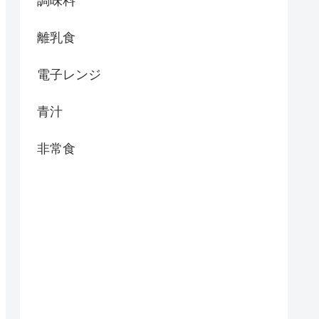
調味料
離乳食
電子レンジ
青汁
非常食