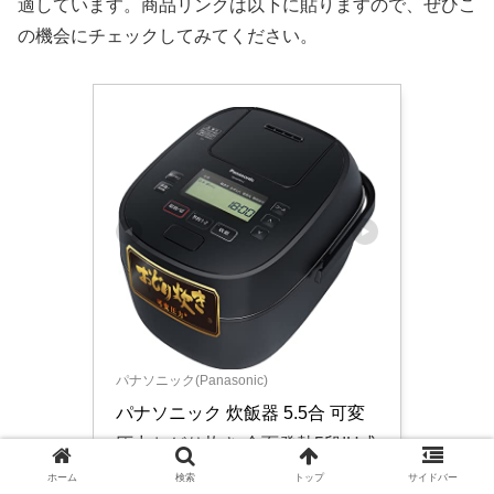
適しています。商品リンクは以下に貼りますので、ぜひこ
の機会にチェックしてみてください。
パナソニック(Panasonic)
パナソニック 炊飯器 5.5合 可変
圧力おどり炊き 全面発熱5段IH式 
ブラック SR-MPA101-K
ホーム
検索
トップ
サイドバー