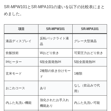
SR-MPW101とSR-MPA101の違いを以下の比較表にまと
めました。
項目
SR-MPW101
SR-MPA101
反転バックライト液
液晶ディスプレイ
グレー大型液晶
晶
炊飯技術
Wおどり炊き
可変圧力おどり炊き
IHヒーター
6段全面発熱IH
5段全面発熱IH
2種類の炊き分けモー
玄米モード
1種類
ド
なし（炊込みで代
おこわコース
あり
用）
強化されたお手入れ
内ふた丸洗い機能
内ふた丸洗い可能
機能あり